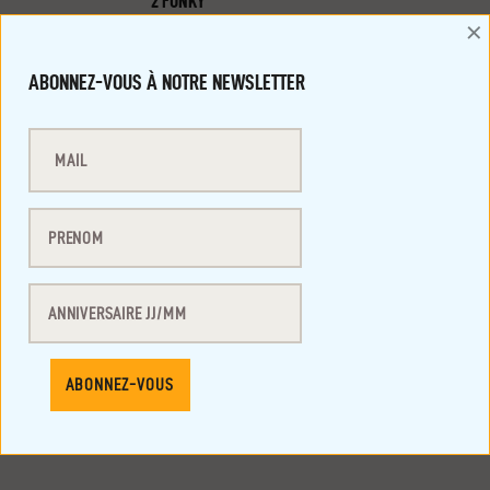
V
2 FUNKY
×
U
23h00
E
ABONNEZ-VOUS À NOTRE NEWSLETTER
S
É
V
È
N
E
M
E
12/12/2025 à 23h00
-
13/12/2025 à
5h00
N
SOIRÉE LATINO X CANAL ST MARTIN
T
12€
S