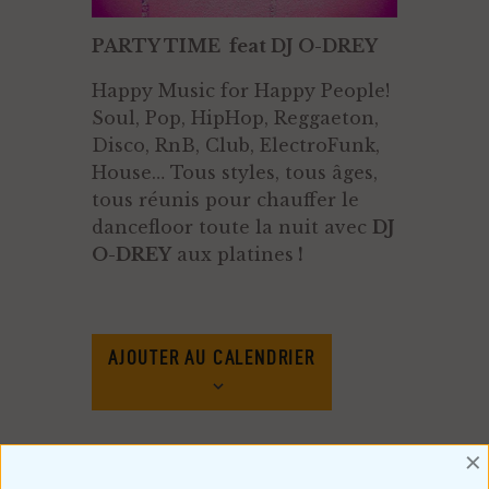
PARTY TIME
feat DJ O-DREY
Happy Music for Happy People!
Soul, Pop, HipHop, Reggaeton,
Disco, RnB, Club, ElectroFunk,
House… Tous styles, tous âges,
tous réunis pour chauffer le
dancefloor toute la nuit avec
DJ
O-DREY
aux platines
!
AJOUTER AU CALENDRIER
×