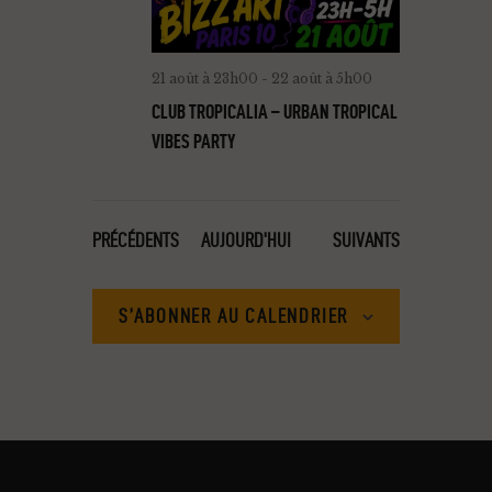
21 août à 23h00
-
22 août à 5h00
CLUB TROPICALIA – URBAN TROPICAL
VIBES PARTY
ÉVÈNEMENTS
ÉVÈNEMENTS
PRÉCÉDENTS
AUJOURD'HUI
SUIVANTS
S’ABONNER AU CALENDRIER