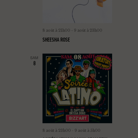
V
U
E
S
8 août à 21h00
-
9 août à 23h00
É
SHEESHA ROSE
V
SAM
È
8
N
E
M
E
N
T
S
8 août à 23h00
-
9 août à 5h00