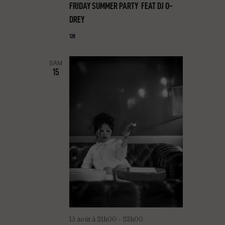
FRIDAY SUMMER PARTY FEAT DJ O-
DREY
12€
SAM
15
15 août à 21h00
-
23h00