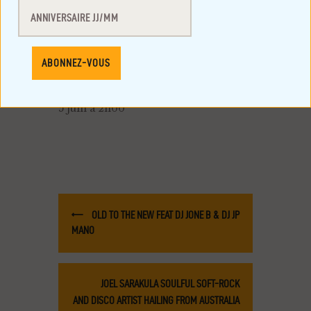
DÉTAILS
Début :
4 juin à 19h00
Fin :
5 juin à 2h00
OLD TO THE NEW FEAT DJ JONE B & DJ JP
MANO
JOEL SARAKULA SOULFUL SOFT-ROCK
AND DISCO ARTIST HAILING FROM AUSTRALIA