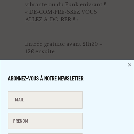
vibrante ou du Funk enivrant !!
«
DE-COM-PRE-SSEZ VOUS
ALLEZ A-DO-RER !! »
Entrée gratuite avant 21h30 –
12€ ensuite
×
Restaurant bar tapas dès 19h –
happy hours au bar jusque
ABONNEZ-VOUS À NOTRE NEWSLETTER
21h30
AJOUTER AU CALENDRIER