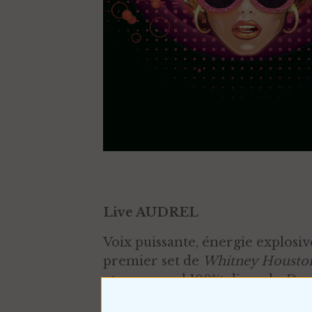
Live
AUDREL
Voix puissante, énergie explosiv
premier set de
Whitney Houston
et un second 100%t disco de
Don
Une magnifique entrée en matière