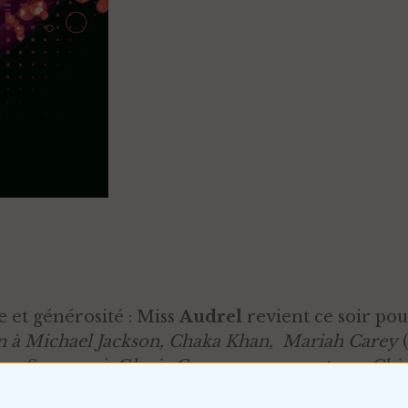
e et générosité : Miss
Audrel
revient ce soir po
 à Michael Jackson, Chaka Khan,
Mariah Carey
(
na Summer
à
Gloria Gaynor
en passant par
Chic
 pour la nuit disco du Bizz’Art !!