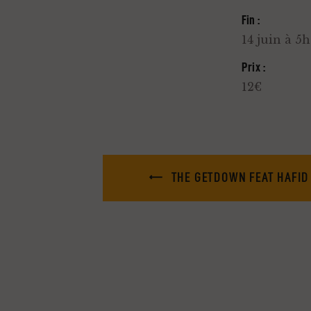
Fin :
14 juin à 5
Prix :
12€
THE GETDOWN FEAT HAFID