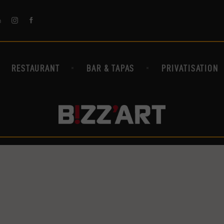
ACCUEIL
m
AGENDA CONCERT & CLUBBING
RESTAURANT
BAR & TAPAS
PRIVATISATION
RESTAURANT
BAR & TAPAS
PRIVATISATION
GALERIE
CONTACT & INFOS PRATIQUES