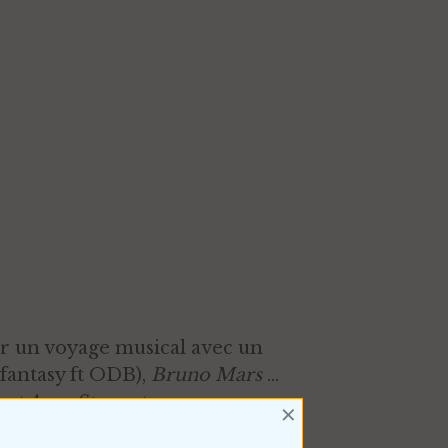
ur un voyage musical avec un
fantasy ft ODB),
Bruno Mars
…
 et Amy Stewart
…
×