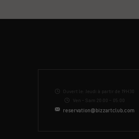
Ouvert le: Jeudi à partir de 19H30
Ven – Sam 20:00 – 05:00
reservation@bizzartclub.com