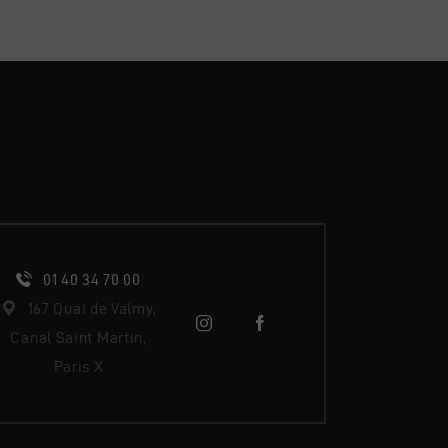
01 40 34 70 00
167 Quai de Valmy,
Canal Saint Martin,
Paris X