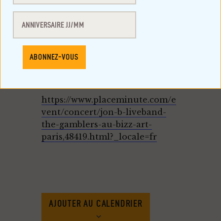
totalement exceptionnel
auquel nous vous convions ce
vendredi 17 juillet
Attention Places limitées !
préventes shotgun &
placeminute
https://www.placeminute.com/e
vent/concert/jon-b-liveband-
the-gamblers-au-bizz-art-
paris,48419.html?_locale=fr
AJOUTER AU CALENDRIER