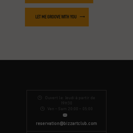
LET ME GROOVE WITH YOU
Ouvert le: Jeudi à partir de
19H30
Ven – Sam 20:00 – 05:00
reservation@bizzartclub.com