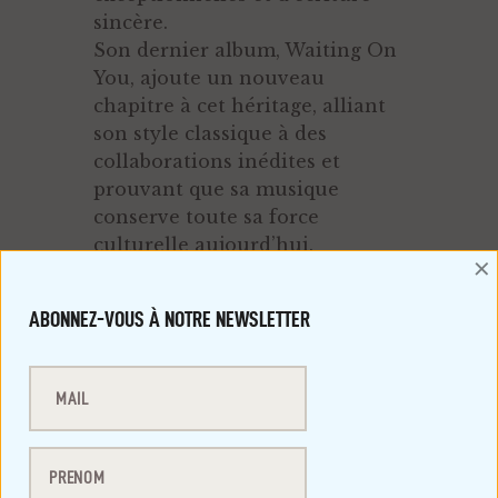
sincère.
Son dernier album, Waiting On
You, ajoute un nouveau
chapitre à cet héritage, alliant
son style classique à des
collaborations inédites et
prouvant que sa musique
conserve toute sa force
culturelle aujourd’hui.
×
Jon B sera accompagné ce soir
sur scène par THE GAMBLERS
ABONNEZ-VOUS À NOTRE NEWSLETTER
Après le concert la nuit
continue sur le meilleur du
R&B, Soul, HipHop, avec el
maestro DJ JP MANO
C’est donc un rendez-vous